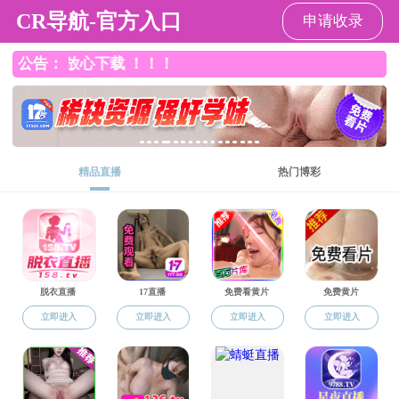
成人影院
通知公告
学生工作网
公
今年是
进“清廉嘉