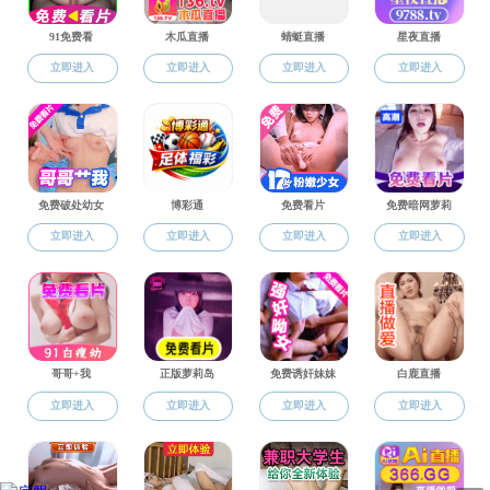
社
承办的2
本次大赛共
20件、三
公示期为
公室（尚德楼
附件【
2024
地址：浙江省嘉兴市南湖区广穹路899号 成人影
版权所有 © 2021 成人影院-免费成人影院 学生工作办公室 